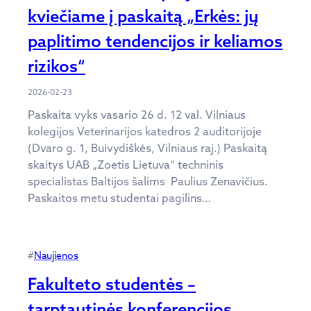
kviečiame į paskaitą „Erkės: jų
paplitimo tendencijos ir keliamos
rizikos“
2026-02-23
Paskaita vyks vasario 26 d. 12 val. Vilniaus
kolegijos Veterinarijos katedros 2 auditorijoje
(Dvaro g. 1, Buivydiškės, Vilniaus raj.) Paskaitą
skaitys UAB „Zoetis Lietuva“ techninis
specialistas Baltijos šalims Paulius Zenavičius.
Paskaitos metu studentai pagilins…
#
Naujienos
Fakulteto studentės –
tarptautinės konferencijos