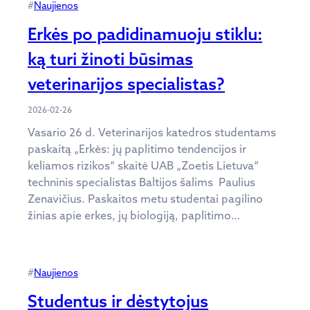
#
Naujienos
Erkės po padidinamuoju stiklu:
ką turi žinoti būsimas
veterinarijos specialistas?
2026-02-26
Vasario 26 d. Veterinarijos katedros studentams
paskaitą „Erkės: jų paplitimo tendencijos ir
keliamos rizikos“ skaitė UAB „Zoetis Lietuva“
techninis specialistas Baltijos šalims Paulius
Zenavičius. Paskaitos metu studentai pagilino
žinias apie erkes, jų biologiją, paplitimo…
#
Naujienos
Studentus ir dėstytojus