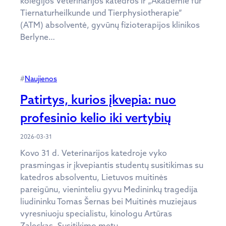
kolegijos Veterinarijos katedros ir „Akademie für
Tiernaturheilkunde und Tierphysiotherapie”
(ATM) absolventė, gyvūnų fizioterapijos klinikos
Berlyne…
#
Naujienos
Patirtys, kurios įkvepia: nuo
profesinio kelio iki vertybių
2026-03-31
Kovo 31 d. Veterinarijos katedroje vyko
prasmingas ir įkvepiantis studentų susitikimas su
katedros absolventu, Lietuvos muitinės
pareigūnu, vieninteliu gyvu Medininkų tragedija
liudininku Tomas Šernas bei Muitinės muziejaus
vyresniuoju specialistu, kinologu Artūras
Zaleckas. Susitikimo metu…