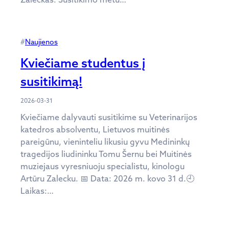
#
Naujienos
Kviečiame studentus į
susitikimą!
2026-03-31
Kviečiame dalyvauti susitikime su Veterinarijos
katedros absolventu, Lietuvos muitinės
pareigūnu, vieninteliu likusiu gyvu Medininkų
tragedijos liudininku Tomu Šernu bei Muitinės
muziejaus vyresniuoju specialistu, kinologu
Artūru Zalecku. 📅 Data: 2026 m. kovo 31 d.🕘
Laikas:…