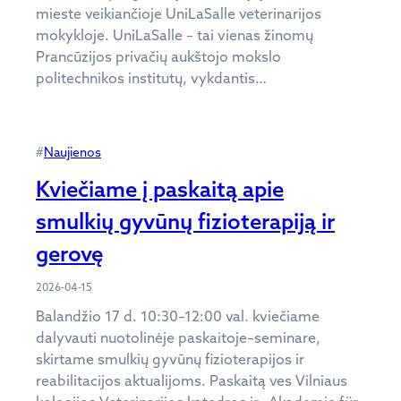
mieste veikiančioje UniLaSalle veterinarijos
mokykloje. UniLaSalle – tai vienas žinomų
Prancūzijos privačių aukštojo mokslo
politechnikos institutų, vykdantis…
#
Naujienos
Kviečiame į paskaitą apie
smulkių gyvūnų fizioterapiją ir
gerovę
2026-04-15
Balandžio 17 d. 10:30–12:00 val. kviečiame
dalyvauti nuotolinėje paskaitoje–seminare,
skirtame smulkių gyvūnų fizioterapijos ir
reabilitacijos aktualijoms. Paskaitą ves Vilniaus