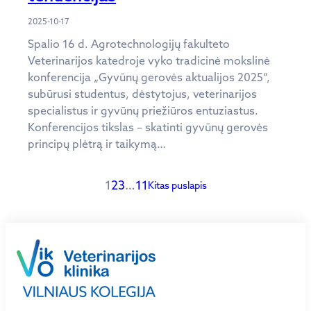
2025-10-17
Spalio 16 d. Agrotechnologijų fakulteto
Veterinarijos katedroje vyko tradicinė mokslinė
konferencija „Gyvūnų gerovės aktualijos 2025“,
subūrusi studentus, dėstytojus, veterinarijos
specialistus ir gyvūnų priežiūros entuziastus.
Konferencijos tikslas – skatinti gyvūnų gerovės
principų plėtrą ir taikymą…
1
2
3
…
11
Kitas puslapis